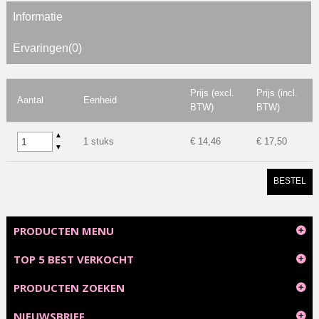
Informatie
Ervaringen(0)
Prijs (excl.
Prijs (incl.
Aantal
Eenheid
BTW)
BTW)
▲
1 stuks
€ 14,46
€ 17,50
▼
BESTEL
PRODUCTEN MENU
TOP 5 BEST VERKOCHT
PRODUCTEN ZOEKEN
NIEUWSBRIEF